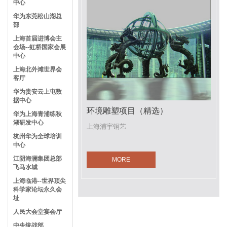
中心
华为东莞松山湖总
部
上海首届进博会主
会场--虹桥国家会展
中心
上海北外滩世界会
客厅
华为贵安云上屯数
据中心
环境雕塑项目（精选）
华为上海青浦练秋
湖研发中心
上海浦宇铜艺
杭州华为全球培训
中心
江阴海澜集团总部
MORE
飞马水城
上海临港--世界顶尖
科学家论坛永久会
址
人民大会堂宴会厅
中央统战部