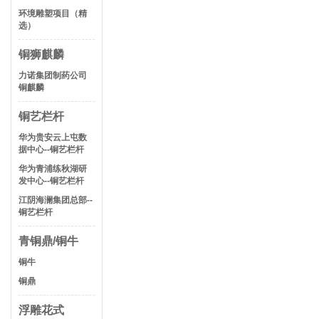
环境雕塑项目（精
选）
铜狮麒麟
力诺集团制药公司
铜麒麟
铜艺栏杆
华为贵安云上屯数
据中心--铜艺栏杆
华为青浦练秋湖研
发中心--铜艺栏杆
江阴海澜集团总部--
铜艺栏杆
青铜鼎/铜牛
铜牛
铜鼎
浮雕花式