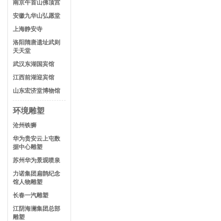
南京牛首山佛顶宫
安徽九华山弘愿堂
上海静安寺
洛阳隋唐遗址武则
天天堂
武汉东湖国宾馆
江西前湖迎宾馆
山东宏济堂博物馆
环境雕塑
沧州铁狮
华为贵安云上屯数
据中心雕塑
苏州华为景观喷泉
力诺集团扁鹊纪念
馆人物雕塑
长春一汽雕塑
江阴海澜集团总部
雕塑