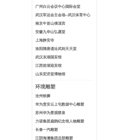
广州白云会议中心国际会堂
武汉军运会主会场--武汉体育中心
南京牛首山佛顶宫
安徽九华山弘愿堂
上海静安寺
洛阳隋唐遗址武则天天堂
武汉东湖国宾馆
江西前湖迎宾馆
山东宏济堂博物馆
环境雕塑
沧州铁狮
华为贵安云上屯数据中心雕塑
苏州华为景观喷泉
力诺集团扁鹊纪念馆人物雕塑
长春一汽雕塑
江阴海澜集团总部雕塑