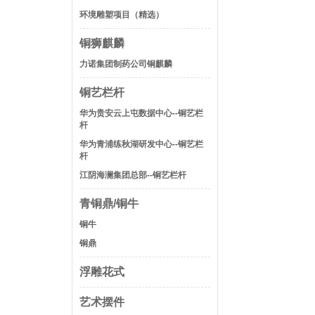
环境雕塑项目（精选）
铜狮麒麟
力诺集团制药公司铜麒麟
铜艺栏杆
华为贵安云上屯数据中心--铜艺栏
杆
华为青浦练秋湖研发中心--铜艺栏
杆
江阴海澜集团总部--铜艺栏杆
青铜鼎/铜牛
铜牛
铜鼎
浮雕花式
艺术摆件