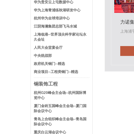
华为贵安云上屯数据中心
华为上海青浦练秋湖研发中心
杭州华为全球培训中心
力诺
江阴海澜集团总部飞马水城
上海浦
上海临港--世界顶尖科学家论坛永
久会址
人民大会堂宴会厅
中央统战部
政府机关铜门--精选
商业项目--工程类铜门--精选
铜装饰工程
杭州G20峰会主会场--杭州国际博
览中心
厦门金砖五国峰会主会场--厦门国
际会议中心
青岛上合组织峰会主会场--青岛国
际会议中心
重庆白云湖会议中心