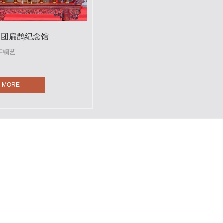
集团扁鹊纪念馆
宇铜艺
MORE