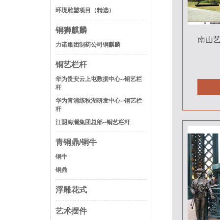
环境雕塑项目（精选）
铜狮麒麟
南山
力诺集团制药公司铜麒麟
铜艺栏杆
华为贵安云上屯数据中心--铜艺栏
杆
华为青浦练秋湖研发中心--铜艺栏
杆
江阴海澜集团总部--铜艺栏杆
青铜鼎/铜牛
铜牛
铜鼎
浮雕花式
艺术摆件