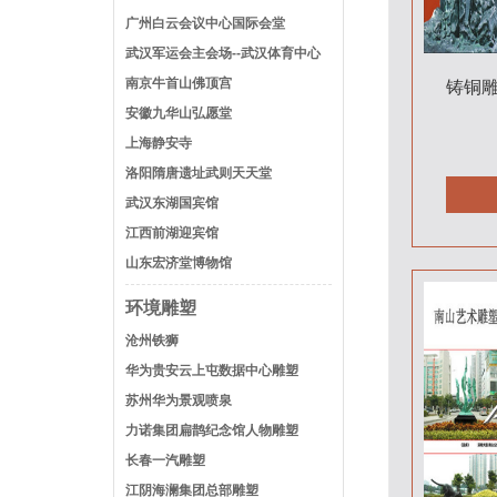
广州白云会议中心国际会堂
武汉军运会主会场--武汉体育中心
南京牛首山佛顶宫
铸铜
安徽九华山弘愿堂
上海静安寺
洛阳隋唐遗址武则天天堂
武汉东湖国宾馆
江西前湖迎宾馆
山东宏济堂博物馆
环境雕塑
沧州铁狮
华为贵安云上屯数据中心雕塑
苏州华为景观喷泉
力诺集团扁鹊纪念馆人物雕塑
长春一汽雕塑
江阴海澜集团总部雕塑