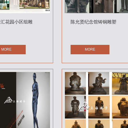
徐汇花园小区组雕
陈允贤纪念馆铸铜雕塑
MORE
MORE