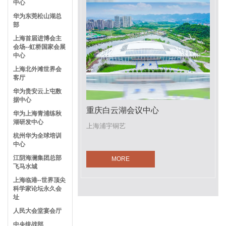
中心
华为东莞松山湖总
部
上海首届进博会主
会场--虹桥国家会展
中心
上海北外滩世界会
客厅
华为贵安云上屯数
据中心
重庆白云湖会议中心
华为上海青浦练秋
湖研发中心
上海浦宇铜艺
杭州华为全球培训
中心
江阴海澜集团总部
MORE
飞马水城
上海临港--世界顶尖
科学家论坛永久会
址
人民大会堂宴会厅
中央统战部