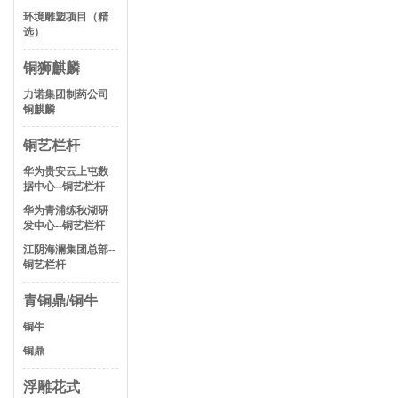
环境雕塑项目（精
选）
铜狮麒麟
力诺集团制药公司
铜麒麟
铜艺栏杆
华为贵安云上屯数
据中心--铜艺栏杆
华为青浦练秋湖研
发中心--铜艺栏杆
江阴海澜集团总部--
铜艺栏杆
青铜鼎/铜牛
铜牛
铜鼎
浮雕花式