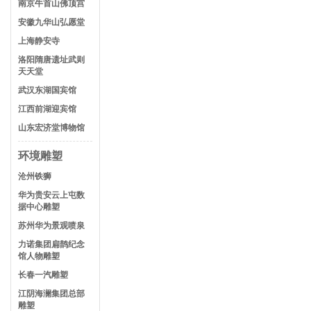
南京牛首山佛顶宫
安徽九华山弘愿堂
上海静安寺
洛阳隋唐遗址武则
天天堂
武汉东湖国宾馆
江西前湖迎宾馆
山东宏济堂博物馆
环境雕塑
沧州铁狮
华为贵安云上屯数
据中心雕塑
苏州华为景观喷泉
力诺集团扁鹊纪念
馆人物雕塑
长春一汽雕塑
江阴海澜集团总部
雕塑